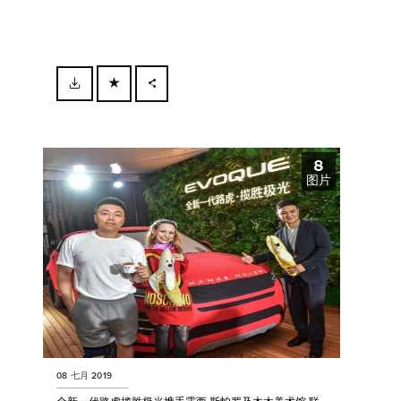
FACEBOOK
X
8
LINKEDIN
图片
SHARE
08 七月 2019