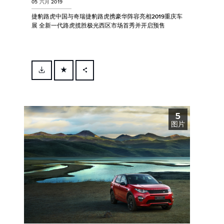
05 六月 2019
捷豹路虎中国与奇瑞捷豹路虎携豪华阵容亮相2019重庆车
展 全新一代路虎揽胜极光西区市场首秀并开启预售
FACEBOOK
X
5
LINKEDIN
图片
SHARE