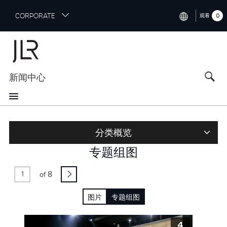
S
CORPORATE
0
观看
k
i
INTERNATIONAL (ENGLISH)
p
t
NORTH AMERICA (ENGLISH)
o
新闻中心
CHINA (中国（中文))
m
a
GERMANY (DEUTSCH)
i
n
FRANCE (FRANÇAIS)
c
分类概览
o
SPAIN (ESPAÑOL)
n
专题组图
t
ITALY (ITALIANO)
e
8
of
n
t
图片
专题组图
4