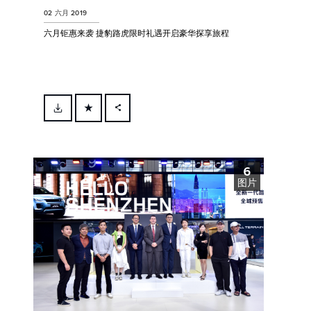
02 六月 2019
六月钜惠来袭 捷豹路虎限时礼遇开启豪华探享旅程
FACEBOOK
X
6
LINKEDIN
图片
SHARE