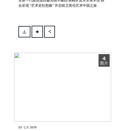
全新一代路虎揽胜极光携手露西·斯帕罗及木木美术馆 联
合呈现 “艺术史狂想曲” 开启前卫英伦艺术中国之旅
FACEBOOK
X
4
LINKEDIN
图片
SHARE
03 七月 2019