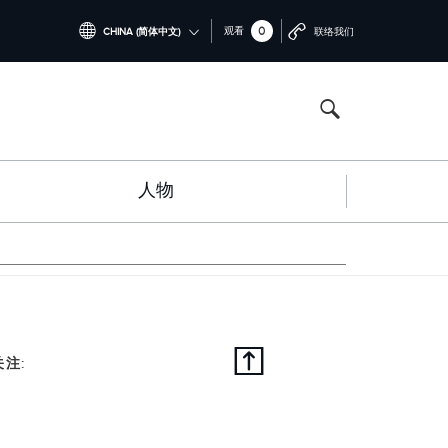
0
观看
CHINA (简体中文)
联络我们
INTERNATIONAL (ENGLISH)
NORTH AMERICA (ENGLISH)
CHINA (中国（中文))
人物
GERMANY (DEUTSCH)
FRANCE (FRANÇAIS)
SPAIN (ESPAÑOL)
ITALY (ITALIANO)
关注: