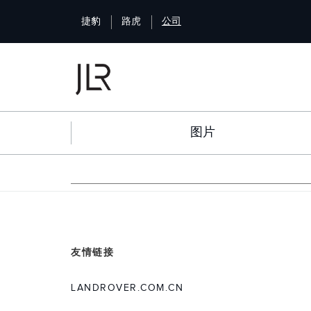
S
捷豹
路虎
公司
k
i
p
t
o
m
a
图片
i
n
c
o
n
t
e
n
友情链接
t
LANDROVER.COM.CN