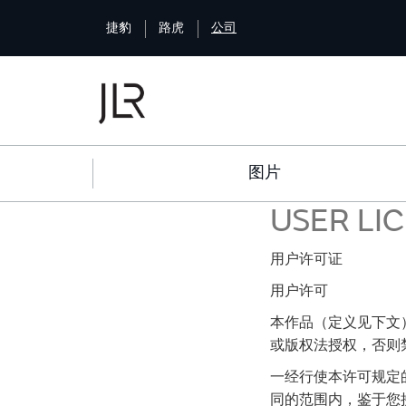
S
捷豹
路虎
公司
k
i
p
t
o
m
a
图片
i
n
USER LI
c
o
n
用户许可证
t
用户许可
e
n
本作品（定义见下文
t
或版权法授权，否则
一经行使本许可规定
同的范围内，鉴于您