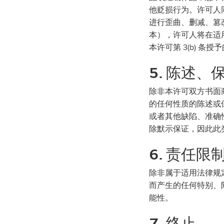
他贬损行为。许可人同
进行歪曲、删减、篡
本），许可人将在适
本许可第 3(b) 条
5. 陈述
除非本许可双方书面
的任何性质的陈述或
或者其他缺陷、准确
除默示保证，因此此
6. 责任限
除非属于适用法律规
而产生的任何特别、
能性。
7. 终止