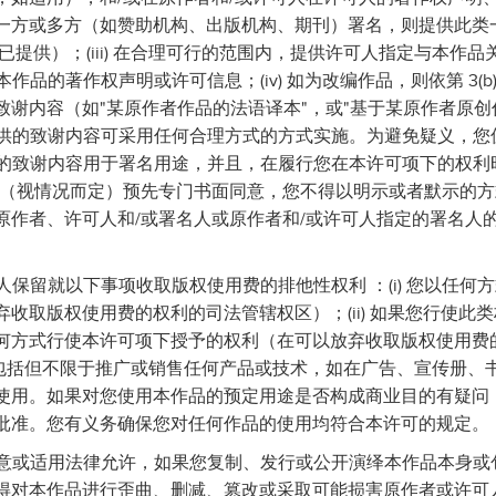
一方或多方（如赞助机构、出版机构、期刊）署名，则提供此类
（如已提供）；(iii) 在合理可行的范围内，提供许可人指定与本作品
向本作品的著作权声明或许可信息；(iv) 如为改编作品，则依第 3(
致谢内容（如"某原作者作品的法语译本"，或"基于某原作者原创
条款提供的致谢内容可采用任何合理方式的方式实施。为避免疑义，
条提供的致谢内容用于署名用途，并且，在履行您在本许可项下的权
人（视情况而定）预先专门书面同意，您不得以明示或者默示的
原作者、许可人和/或署名人或原作者和/或许可人指定的署名人
可人保留就以下事项收取版权使用费的排他性权利 ：(i) 您以任
收取版权使用费的权利的司法管辖权区）；(ii) 如果您行使此
何方式行使本许可项下授予的权利（在可以放弃收取版权使用费
应包括但不限于推广或销售任何产品或技术，如在广告、宣传册、
使用。如果对您使用本作品的预定用途是否构成商业目的有疑问
批准。您有义务确保您对任何作品的使用均符合本许可的规定。
面同意或适用法律允许，如果您复制、发行或公开演绎本作品本身
得对本作品进行歪曲、删减、篡改或采取可能损害原作者或许可