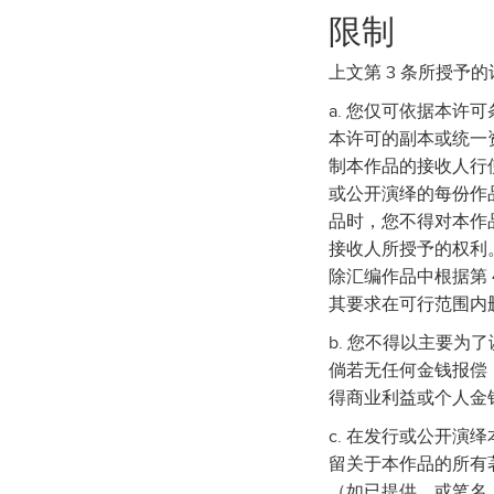
限制
上文第 3 条所授予
a. 您仅可依据本
本许可的副本或统一资
制本作品的接收人行
或公开演绎的每份作
品时，您不得对本作
接收人所授予的权利
除汇编作品中根据第 
其要求在可行范围内删
b. 您不得以主要为
倘若无任何金钱报偿
得商业利益或个人金
c. 在发行或公开演
留关于本作品的所有著
（如已提供，或笔名