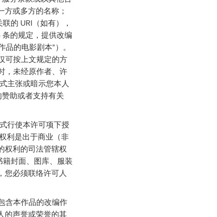
一方或多方的名称；
关联的 URI（如有），
b) 条的规定，提供改编
作品的电影剧本"）。
您仅可按上文规定的方
利时，未经原作者、许
方式主张或暗示您本人
的赞助或者支持有关
何方式行使本许可项下授
类权利是出于商业（非
的权利的司法管辖权
书籍封面、图库、服装
，您必须联络许可人
或包含本作品的改编作
人的声誉或荣誉的其