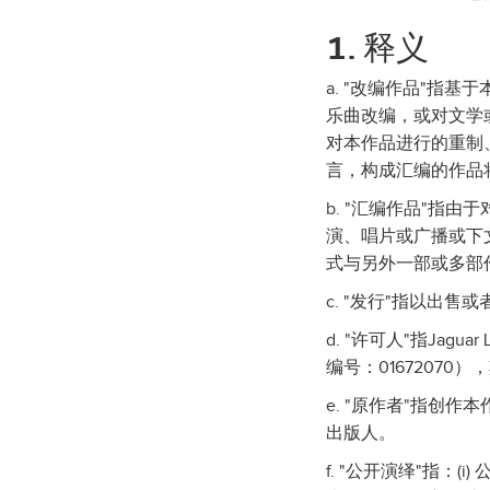
1. 释义
a. "改编作品"指
乐曲改编，或对文学
对本作品进行的重制
言，构成汇编的作品
b. "汇编作品"指
演、唱片或广播或下文
式与另外一部或多部
c. "发行"指以出
d. "许可人"指Jaguar L
编号：0167207
e. "原作者"指创
出版人。
f. "公开演绎"指