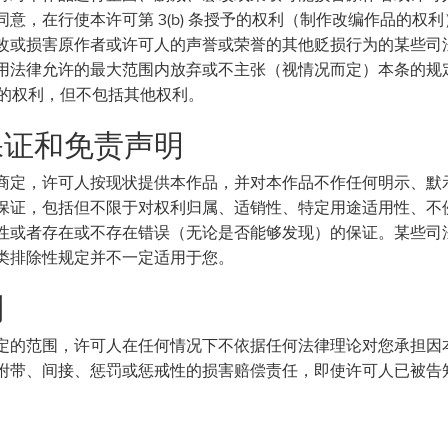
意，在行使本许可第 3(b) 条授予的权利（制作改编作品的权
改或损害原作者或许可人的声誉或荣誉的其他贬损行为的某些司
用法律允许的最大范围内放弃或不主张（视情况而定）本条的规
授予的权利，但不包括其他权利。
、保证和免责声明
商定，许可人按现状提供本作品，并对本作品不作任何明示、默
保证，包括但不限于对权利归属、适销性、特定用途适用性、不
性或者存在或不存在错误（无论是否能够发现）的保证。某些司
类排除性规定并不一定适用于您。
制
定的范围，许可人在任何情况下不依据任何法律理论对您承担因
附带、间接、惩罚或惩戒性的损害赔偿责任，即使许可人已被告