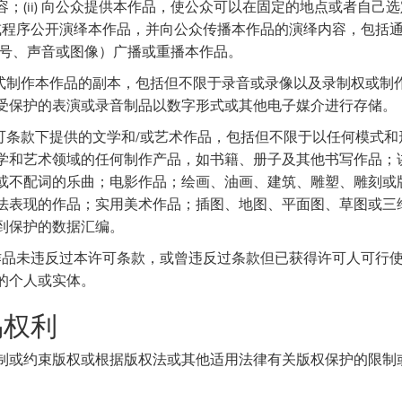
；(ii) 向公众提供本作品，使公众可以在固定的地点或者自己
何方式或程序公开演绎本作品，并向公众传播本作品的演绎内容，包括通过
符号、声音或图像）广播或重播本作品。
何方式制作本作品的副本，包括但不限于录音或录像以及录制权或制
受保护的表演或录音制品以数字形式或其他电子媒介进行存储。
本许可条款下提供的文学和/或艺术作品，包括但不限于以任何模式
学和艺术领域的任何制作产品，如书籍、册子及其他书写作品；
或不配词的乐曲；电影作品；绘画、油画、建筑、雕塑、雕刻或
法表现的作品；实用美术作品；插图、地图、平面图、草图或三
到保护的数据汇编。
于本作品未违反过本许可条款，或曾违反过条款但已获得许可人可行
的个人或实体。
易权利
制或约束版权或根据版权法或其他适用法律有关版权保护的限制
。