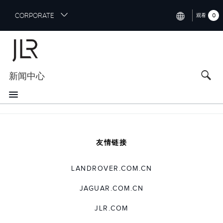
S
CORPORATE
0
观看
k
i
INTERNATIONAL (ENGLISH)
p
t
NORTH AMERICA (ENGLISH)
o
新闻中心
CHINA (中国（中文))
m
a
GERMANY (DEUTSCH)
i
n
FRANCE (FRANÇAIS)
c
o
SPAIN (ESPAÑOL)
n
友情链接
t
ITALY (ITALIANO)
e
LANDROVER.COM.CN
n
t
JAGUAR.COM.CN
JLR.COM