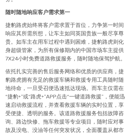
随时随地响应
客户需求第一
捷豹路虎始终将客户需求置于首位，力争第一时间
响应其所需所想，让车主如同英国贵族一般尽享尊
贵。如车主在用车过程中遇到困难，捷豹路虎则化
身超级管家，为所有保修期内的中国市场车主提供
7X24
小时免费道路救援服务，随时随地保驾护航。
依托扎实完善的售后服务网络和优质的供应商，捷
豹路虎拥有充足的救援车辆和救援专用工具随时随
地待命，一旦受召便迅速抵达现场。而车主仅需在
“
捷豹
+”
或
“
路虎
+”APP
点击
“
一键道路救援
”
，便能迅
速启动救援流程，并查看救援车辆的实时位置，享
受便捷、透明的服务。该道路救援服务包括故障咨
询、路边快修、拖车救援等专业项目，随时应对事
故及没电、没油等任何突发状况，全面覆盖从都市