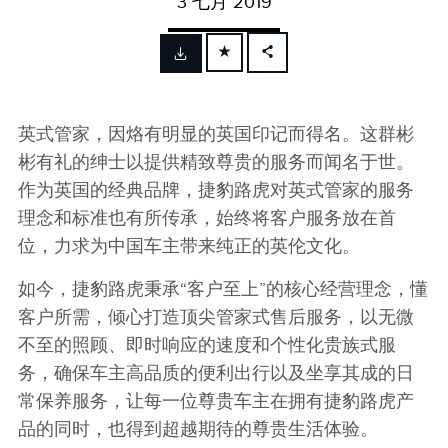
3 七月 2019
FACEBOOK
X
英式管家，因烙有明显的英国印记而得名。这群彬
LINKEDIN
彬有礼的绅士以提供精致尊贵的服务而闻名于世。
SHARE
作为英国的经典品牌，捷豹路虎对英式管家的服务
理念和标准也有所传承，始终将客户服务放在首
位，力求为中国车主带来纯正的英伦文化。
如今，捷豹路虎秉承
“
客户至上
”
的核心经营理念，懂
客户所需，倾心打造顶尖管家式售后服务，以无微
不至的照顾、即时响应的速度和个性化贵族式服
务，确保车主高品质的便利出行以及坐享其成的日
常保养服务，让每一位尊贵车主在拥有捷豹路虎产
品的同时，也得到超越期待的尊贵生活体验。