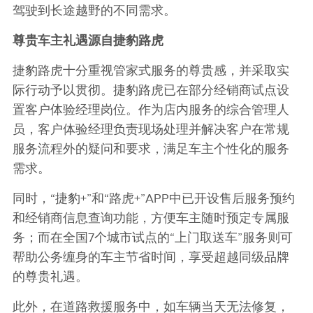
驾驶到长途越野的不同需求。
尊贵车主礼遇
源自捷豹路虎
捷豹路虎十分重视管家式服务的尊贵感，并采取实
际行动予以贯彻。捷豹路虎已在部分经销商试点设
置客户体验经理岗位。作为店内服务的综合管理人
员，客户体验经理负责现场处理并解决客户在常规
服务流程外的疑问和要求，满足车主个性化的服务
需求。
同时，
“
捷豹
+”
和
“
路虎
+”APP
中已开设售后服务预约
和经销商信息查询功能，方便车主随时预定专属服
务；而在全国
7
个城市试点的
“
上门取送车
”
服务则可
帮助公务缠身的车主节省时间，享受超越同级品牌
的尊贵礼遇。
此外，在道路救援服务中，如车辆当天无法修复，