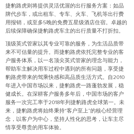
捷豹路虎则将提供灵活优渥的出行服务方案：如品
牌代步车，或出租车、专车、火车、飞机等出行费
用报销，或至多
5
晚的免费五星级酒店住宿。卓越的
后续保障确保捷豹路虎车主的出行质量不打折扣。
顶级英式管家以其专业可靠的服务，为生活品质带
来不可估量的提升。而捷豹路虎依托完整专业的客
户服务体系，以一名顶尖英式管家的理念与能力，
帮助车主解决用车过程中遇到的所有问题，享受捷
豹路虎带来的驾乘快感和高品质生活方式。自
2010
年进入中国市场以来，捷豹路虎一路蓬勃发展，稳
健成长。在深耕客户服务多年后，中国市场的客户
服务一次完工率于
2018
年列捷豹路虎全球第一。未
来，捷豹路虎将始终秉持
“
客户至上
”
的核心经营理
念，以客户为中心，坚持人性化的思考，让车主尽
情享受尊贵的用车体验。