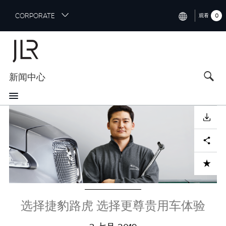
S
CORPORATE
0
观看
k
i
INTERNATIONAL (ENGLISH)
p
t
NORTH AMERICA (ENGLISH)
o
新闻中心
CHINA (中国（中文))
m
a
GERMANY (DEUTSCH)
i
Image
n
FRANCE (FRANÇAIS)
下载
c
o
SPAIN (ESPAÑOL)
Facebook
X
LinkedIn
Share
n
t
ITALY (ITALIANO)
ADD TO CART
e
n
t
选择捷豹路虎 选择更尊贵用车体验