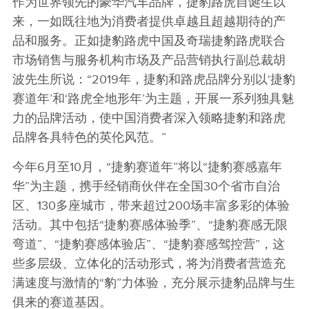
作为世界领先的豪华汽车品牌，捷豹路虎自诞生以
来，一如既往地为消费者提供卓越且超越期待的产
品和服务。正如捷豹路虎中国及奇瑞捷豹路虎联合
市场销售与服务机构市场及产品营销执行副总裁胡
波先生所说：“2019年，捷豹和路虎品牌分别以‘捷豹
赛道年’和‘路虎全地形年’为主题，开展一系列独具魅
力的品牌活动，使中国消费者深入领略捷豹和路虎
品牌各具特色的英伦风范。”
今年6月至10月，“捷豹赛道年”将以“捷豹赛感嘉年
华”为主题，携手经销商伙伴在全国30个省市自治
区、130多座城市，带来超过200场丰富多彩的体验
活动。其中包括“捷豹赛感体验季”、“捷豹赛感无限
弯道”、“捷豹赛感体验店”、“捷豹赛感驾控营”，这
些多层级、立体化的活动形式，将为消费者营造充
满速度与激情的“豹”力体验，充分展示捷豹品牌与生
俱来的赛道基因。