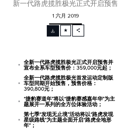
新一代路虎揽胜极光正式开启预售
1 六月 2019
FACEBOOK
X
LINKEDIN
全新一代路虎揽胜极光正式开启预售并
SHARE
宣布全系车型预售价：
359,000
元起；
全新一代路虎揽胜极光首发运动定制版
车型同期开始预售，预售价格：
390,800
元；
“
捷豹赛道年
”
将以
“
捷豹赛感嘉年华
”
为主
题展开一系列的全方位体验活动；
第七季
“
发现无止境
”
活动将以
“
路虎发现
星级路线
”
为主题全面开启
“
路虎全地形
年
”
；