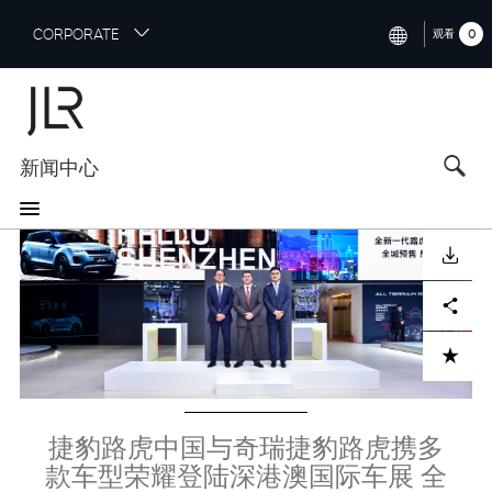
S
CORPORATE
0
观看
k
i
INTERNATIONAL (ENGLISH)
p
t
NORTH AMERICA (ENGLISH)
o
新闻中心
CHINA (中国（中文))
m
a
GERMANY (DEUTSCH)
i
Image
n
FRANCE (FRANÇAIS)
下载
c
o
SPAIN (ESPAÑOL)
Facebook
X
LinkedIn
Share
n
t
ITALY (ITALIANO)
ADD TO CART
e
n
t
捷豹路虎中国与奇瑞捷豹路虎携多
款车型荣耀登陆深港澳国际车展 全