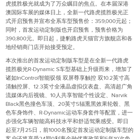
虎揽胜极光就成为了万众瞩目的焦点。在本届深港
澳国际车展的媒体日上，全新一代路虎揽胜极光正
式开启预售并宣布全系车型预售价：359,000元起；
同时，首发运动定制版也开启预售，预售价格为
390,800元。即日起，捷豹路虎天猫官方旗舰店和各
地经销商门店开始接受预定。
本次推出的首发运动定制版车型是在全新一代路虎
揽胜极光R‑Dynamic S车型基础上升级而来，增加了
诸如InControl智能驭领 双屏尊享触控 双10.2英寸高
清触控屏、12.3英寸全液晶虚拟仪表盘、高清超广角
流媒体内后视镜、10人共享智能个性设定、Narvik
Black黑色撞色车顶、20英寸5辐熏黑效果轮毂、黑
色车身饰件、R‑Dynamic运动车身套件等配置，进一
步强化车辆智能高科技水平和舒适驾乘感受。即日
起至7月25日，前1000名预定首发运动定制版车型的
客户还将享受24期0利率金融优惠政策和5年10次免