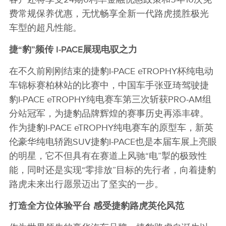
费常规保养优惠，无忧畅享全新一代路虎揽胜极光
车型的超凡性能。
捷
“
豹
”
频传
I‑PACE
展现电驭之力
在不久前刚刚结束的捷豹I‑PACE eTROPHY杯纯电动
车锦标赛柏林站的比赛中，中国车手张亚琦驾驶捷
豹I‑PACE eTROPHY纯电赛车第三次斩获PRO‑AM组
分站冠军，为捷豹品牌辉煌的赛事历史再添丰碑。
作为捷豹I‑PACE eTROPHY纯电赛车的原型车，新英
伦豪华纯电轿跑SUV捷豹I‑PACE也是本届车展上亮眼
的明星，它不但具有在赛道上风驰“电”掣的极致性
能，同时还是实现“零排放”目标的先行者，向着捷豹
路虎未来出行愿景迈出了坚实的一步。
打造全方位体验平台
感受捷豹路虎英伦风范