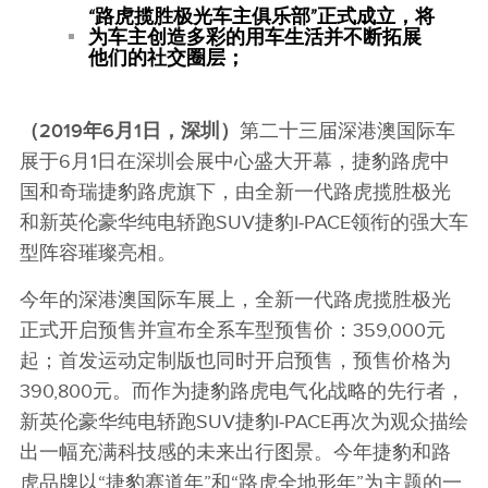
“
路虎揽胜极光车主俱乐部
”
正式成立，将
为车主创造多彩的用车生活并不断拓展
他们的社交圈层；
（
2019
年
6
月
1
日，深圳）
第二十三届深港澳国际车
展于6月1日在深圳会展中心盛大开幕，捷豹路虎中
国和奇瑞捷豹路虎旗下，由全新一代路虎揽胜极光
和新英伦豪华纯电轿跑SUV捷豹I‑PACE领衔的强大车
型阵容璀璨亮相。
今年的深港澳国际车展上，全新一代路虎揽胜极光
正式开启预售并宣布全系车型预售价：359,000元
起；首发运动定制版也同时开启预售，预售价格为
390,800元。而作为捷豹路虎电气化战略的先行者，
新英伦豪华纯电轿跑SUV捷豹I‑PACE再次为观众描绘
出一幅充满科技感的未来出行图景。今年捷豹和路
虎品牌以“捷豹赛道年”和“路虎全地形年”为主题的一