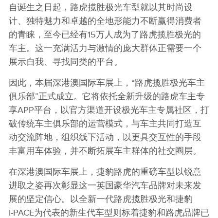
自诞生之日起，路虎揽胜极光车型就以其时尚设
计、独特魅力和卓越的全地形能力不断赢得消费者
的青睐，至今已经有15万人成为了路虎揽胜极光的
车主。这一充满活力与激情的庞大群体正需要一个
展示自我、寻找同类的平台。
因此，本届深港澳国际车展上，“路虎揽胜极光车主
俱乐部”正式成立。它将依托全新升级的路虎车主专
享APP平台，以官方渠道开设极光车主专属社区，打
破传统车主俱乐部的运营模式，与车主共同打造互
动交流阵地，组织线下活动，以更具交互性的手段
丰富用车体验，并不断拓展车主群体的社交圈层。
在深港澳国际车展上，捷豹路虎的重磅车型以锐意
进取之姿再次彰显这一英国豪华汽车品牌对未来发
展的坚定信心。以全新一代路虎揽胜极光和捷豹
I‑PACE为代表的新生代车型则标着捷豹和路虎品牌已