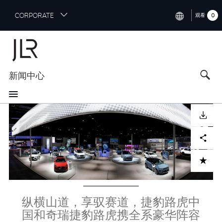
S
CORPORATE
0
观看
k
i
INTERNATIONAL (ENGLISH)
p
t
NORTH AMERICA (ENGLISH)
o
新闻中心
CHINA (中国（中文))
m
a
GERMANY (DEUTSCH)
i
Image
n
FRANCE (FRANÇAIS)
下载
c
o
SPAIN (ESPAÑOL)
Facebook
X
LinkedIn
Share
n
t
ITALY (ITALIANO)
ADD TO CART
e
n
t
纵横山道，享驭赛道，捷豹路虎中
国和奇瑞捷豹路虎携全系豪华阵容