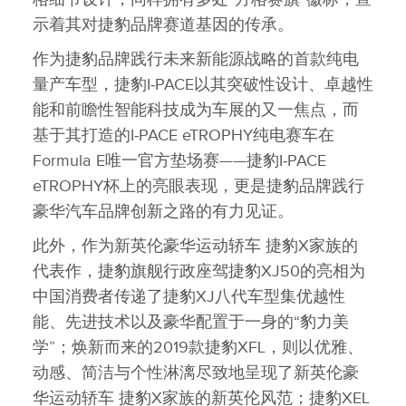
示着其对捷豹品牌赛道基因的传承。
作为捷豹品牌践行未来新能源战略的首款纯电
量产车型，捷豹I‑PACE以其突破性设计、卓越性
能和前瞻性智能科技成为车展的又一焦点，而
基于其打造的I‑PACE eTROPHY纯电赛车在
Formula E唯一官方垫场赛——捷豹I‑PACE
eTROPHY杯上的亮眼表现，更是捷豹品牌践行
豪华汽车品牌创新之路的有力见证。
此外，作为新英伦豪华运动轿车 捷豹X家族的
代表作，捷豹旗舰行政座驾捷豹XJ50的亮相为
中国消费者传递了捷豹XJ八代车型集优越性
能、先进技术以及豪华配置于一身的“豹力美
学”；焕新而来的2019款捷豹XFL，则以优雅、
动感、简洁与个性淋漓尽致地呈现了新英伦豪
华运动轿车 捷豹X家族的新英伦风范；捷豹XEL