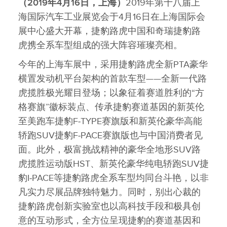
（
2019
年
4
月
16
日，上海）
2019年第十八届上
海国际汽车工业展览会于4月16日在上海国际会
展中心盛大开幕，捷豹路虎中国和奇瑞捷豹路
虎携全系车型组成的强大阵容璀璨亮相。
今年的上海车展中，采用捷豹路虎全新PTA豪华
横置发动机平台架构的首款车型——全新一代路
虎揽胜极光耀目登场；以象征着赛道胜利的“方
格赛旗”徽标装点、传承捷豹赛道基因的新英伦
至美跑车捷豹F‑TYPE赛旗版和新英伦豪华高能
轿跑SUV捷豹F‑PACE赛旗版也与中国消费者见
面。此外，极富挑战精神的豪华全地形SUV路
虎揽胜运动版HST、新英伦豪华纯电轿跑SUV捷
豹I‑PACE等捷豹路虎全系车型均同台斗艳，以非
凡实力尽展品牌独特魅力。同时，别出心裁的
捷豹路虎创新实验室也以高科技手段和极具创
意的互动形式，全方位呈现捷豹的赛道基因和