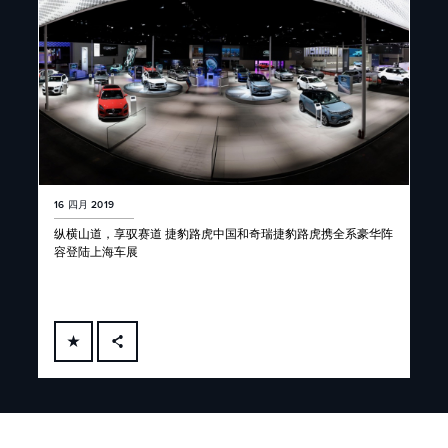
16 四月 2019
纵横山道，享驭赛道 捷豹路虎中国和奇瑞捷豹路虎携全系豪华阵
容登陆上海车展
FACEBOOK
X
LINKEDIN