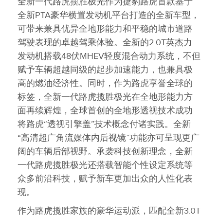
全新一代路虎揽胜极光作为捷豹路虎首款基于
全新PTA豪华横置发动机平台打造的全新车型，
可带来兼具优异全地形能力和平稳的城市道路
驾驶表现的卓越驾乘体验。全新的2.0T英杰力
发动机搭载48伏MHEV轻度混合动力系统，不但
赋予车辆超越同级的起步加速能力，也兼具极
高的燃油经济性。同时，作为路虎享誉全球的
标签，全新一代路虎揽胜极光在全地形能力方
面再续辉煌，全球首创的全地形透视技术成功
将路虎“透视引擎盖”技术概念付诸实践。全新
“高清超广角流媒体内后视镜”功能亦可呈现更广
阔的车辆后部视野。承袭科技创新理念，全新
一代路虎揽胜极光还搭载智能个性设定系统等
众多前沿科技，赋予新车更加出众的人性化表
现。
作为路虎揽胜家族的豪华运动派，匹配全新3.0T