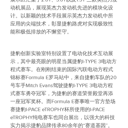
动机展品，展现英杰力发动机先进的模块化设
计。以新颖的技术手段展示英杰力发动机中所
应用的尖端技术，彰显捷豹路虎对实现极致性
能和极低排放的不懈坚守。
捷豹创新实验室特别设置了电动化技术互动展
示，其中最亮眼的明星当属捷豹I‑TYPE 3电动方
程式赛车。在刚刚结束的国际汽联电动方程式
锦标赛Formula E罗马站中，来自捷豹车队的20
号车手Mitch Evans驾驶捷豹I‑TYPE 3电动方程
式赛车勇夺冠军，为捷豹的赛道荣誉殿堂再添
一座冠军奖杯。而Formula E赛事唯一官方垫场
赛捷豹I‑PACE eTROPHY杯所使用的I‑PACE
eTROPHY纯电赛车也同台展出，以强大的科技
实力揭示捷豹品牌传承80余年的“赛道基因”。