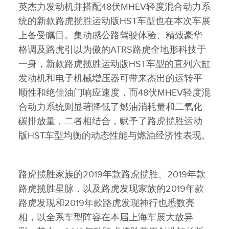
英杰力发动机并搭配48伏MHEV轻度混合动力系
统的新款路虎揽胜运动版HST车型也在本次车展
上备受瞩目。集动感公路驾驶体验、精致豪华
格调及路虎引以为傲的ATRS路虎全地形科技于
一身，新款路虎揽胜运动版HST车型的直列六缸
发动机和电子机械增压器可带来杰出的运转平
顺性和绝佳油门响应速度，而48伏MHEV轻度混
合动力系统则显著降低了燃油消耗量和二氧化
碳排放量，二者相结合，赋予了路虎揽胜运动
版HST车型均衡的动态性能与燃油经济性表现。
路虎揽胜家族的2019年款路虎揽胜、2019年款
路虎揽胜星脉，以及路虎发现家族的2019年款
路虎发现和2019年款路虎发现神行也悉数亮
相，以全系车型阵容在本届上海车展大放异