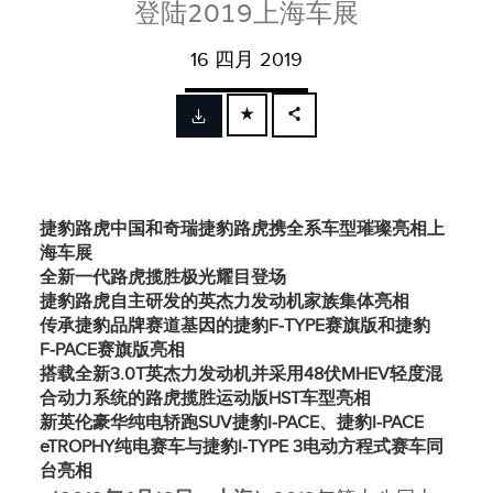
登陆2019上海车展
16 四月 2019
FACEBOOK
X
LINKEDIN
捷豹路虎中国和奇瑞捷豹路虎携全系车型璀璨亮相上
SHARE
海车展
全新一代路虎揽胜极光耀目登场
捷豹路虎自主研发的英杰力发动机家族集体亮相
传承捷豹品牌赛道基因的捷豹
F‑TYPE
赛旗版和捷豹
F‑PACE
赛旗版亮相
搭载全新
3.0T
英杰力发动机并采用
48
伏
MHEV
轻度混
合动力系统的路虎揽胜运动版
HST
车型亮相
新英伦豪华纯电轿跑
SUV
捷豹
I‑PACE
、捷豹
I‑PACE
eTROPHY
纯电赛车与捷豹
I‑TYPE 3
电动方程式赛车同
台亮相