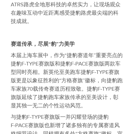
ATRS路虎全地形科技的卓然实力，让现场观众
在趣味互动中近距离感受捷豹路虎最尖端的科
技成就。
赛道传承，尽展
“
豹
”
力美学
本届上海车展中，作为“捷豹赛道年”重要亮点的
捷豹F‑TYPE赛旗版和捷豹F‑PACE赛旗版两款车
型同时亮相。新英伦至美跑车捷豹F‑TYPE赛旗
版更是以象征胜利的“方格赛旗”徽标，向捷豹跑
车家族70载传奇赛道历程致敬。捷豹F‑TYPE赛
旗版延续了捷豹跑车家族传承的至美设计，彰
显其独一无二的个性运动风范。
与捷豹F‑TYPE赛旗版一并闪耀登场的捷豹
F‑PACE赛旗版也新增了诸多独有的专属赛道风
格细节设计，同样拥有多处“方格赛旗”徽标，宣