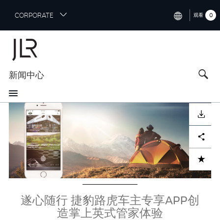
S
CORPORATE
0
观看
k
i
INTERNATIONAL (ENGLISH)
p
t
NORTH AMERICA (ENGLISH)
o
新闻中心
CHINA (中国（中文))
m
a
GERMANY (DEUTSCH)
i
Image
n
FRANCE (FRANÇAIS)
下载
c
o
SPAIN (ESPAÑOL)
Facebook
X
LinkedIn
Share
n
t
ITALY (ITALIANO)
ADD TO CART
e
n
t
遂心随行 捷豹路虎车主专享APP创
造掌上英式管家体验