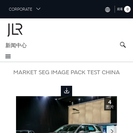
S
CORPORATE
0
观看
k
i
INTERNATIONAL (ENGLISH)
p
t
NORTH AMERICA (ENGLISH)
o
新闻中心
CHINA (中国（中文))
m
a
GERMANY (DEUTSCH)
i
n
FRANCE (FRANÇAIS)
MARKET SEG IMAGE PACK TEST CHINA
c
o
SPAIN (ESPAÑOL)
n
t
ITALY (ITALIANO)
e
4
n
图片
t