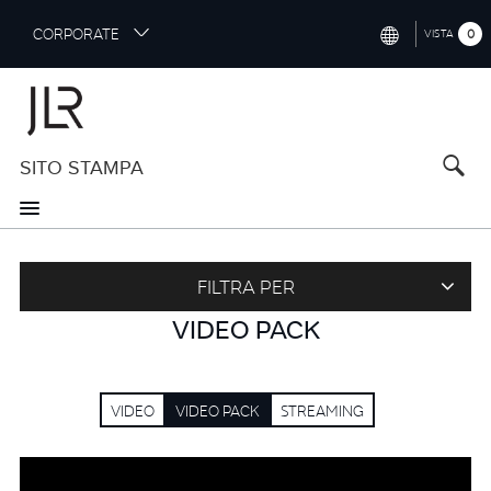
S
CORPORATE
0
VISTA
k
i
INTERNATIONAL (ENGLISH)
p
t
NORTH AMERICA (ENGLISH)
o
SITO STAMPA
CHINA (中国（中文))
m
a
GERMANY (DEUTSCH)
i
n
FRANCE (FRANÇAIS)
c
FILTRA PER
o
SPAIN (ESPAÑOL)
n
VIDEO PACK
t
ITALY (ITALIANO)
e
n
t
VIDEO
VIDEO PACK
STREAMING