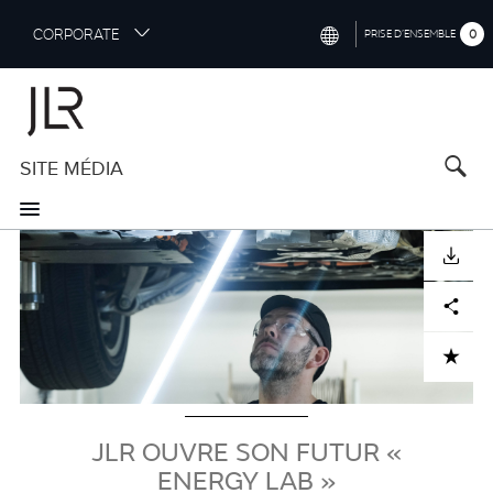
S
CORPORATE
0
PRISE D’ENSEMBLE
k
i
INTERNATIONAL (ENGLISH)
p
t
NORTH AMERICA (ENGLISH)
o
SITE MÉDIA
CHINA (中国（中文))
m
a
GERMANY (DEUTSCH)
i
Visuel
n
FRANCE (FRANÇAIS)
TÉLÉCHARGER
c
o
SPAIN (ESPAÑOL)
Facebook
X
LinkedIn
Share
n
t
ITALY (ITALIANO)
ADD TO CART
e
n
t
JLR OUVRE SON FUTUR «
ENERGY LAB »