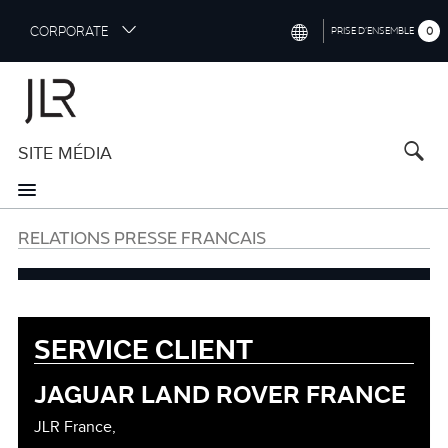
S
CORPORATE
0
PRISE D’ENSEMBLE
k
i
INTERNATIONAL (ENGLISH)
p
t
NORTH AMERICA (ENGLISH)
o
SITE MÉDIA
CHINA (中国（中文))
m
a
GERMANY (DEUTSCH)
i
n
FRANCE (FRANÇAIS)
RELATIONS PRESSE FRANCAIS
c
o
SPAIN (ESPAÑOL)
n
t
ITALY (ITALIANO)
e
SERVICE CLIENT
n
t
JAGUAR LAND ROVER FRANCE
Customer
Support
JLR France,
Information