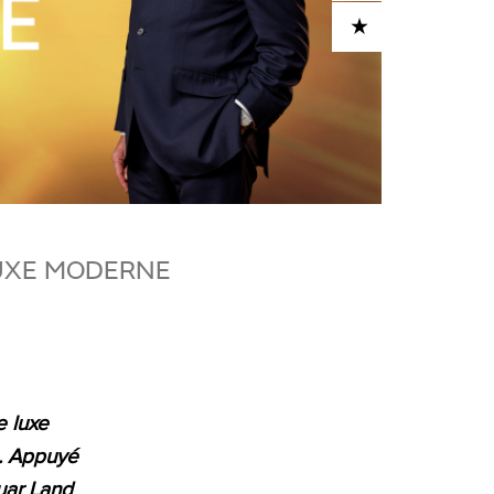
ADD TO CART
LUXE MODERNE
e luxe
.
Appuyé
guar Land