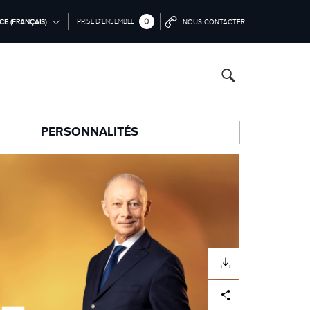
0
PRISE D’ENSEMBLE
CE (FRANÇAIS)
NOUS CONTACTER
AL (ENGLISH)
CA (ENGLISH)
（中文))
PERSONNALITÉS
EUTSCH)
NÇAIS)
OL)
NO)
TÉLÉCHARGER
Facebook
X
LinkedIn
Share