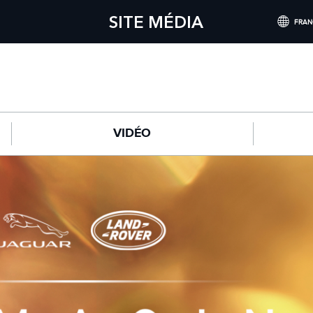
SITE MÉDIA
FRAN
INTERNATION
NORTH AMERI
CHINA (中国
VIDÉO
GERMANY (D
FRANCE (FRA
SPAIN (ESPAÑ
ITALY (ITALIA