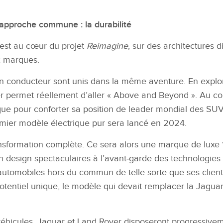
 approche commune : la durabilité
r est au cœur du projet
Reimagine
, sur des architectures d
x marques.
on conducteur sont unis dans
la même aventure. En explor
er permet
réellement d’aller « Above and Beyond ». Au c
ue pour conforter sa position de leader mondial des SUV d
mier modèle électrique pur sera lancé en 2024.
nsformation complète. Ce sera alors une
marque de luxe 
n design spectaculaires à l’avant
‑
garde des technologies 
utomobiles hors du commun de telle sorte que ses clients
tentiel unique, le modèle qui devait remplacer la Jagua
 véhicules, Jaguar et Land Rover disposeront progressiv