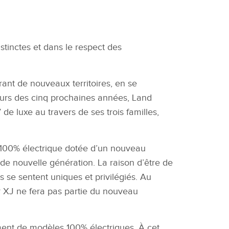
istinctes et dans le respect des
ant de nouveaux territoires, en se
ours
des
cinq prochaines années, Land
e luxe au travers de ses trois familles,
100
% é
lectrique dotée d’un nouveau
de nouvelle génération. La raison d’être de
 se sentent uniques et privilégiés. Au
r XJ ne fera pas partie du nouveau
ement
de modèles 100% électriques. À
cet