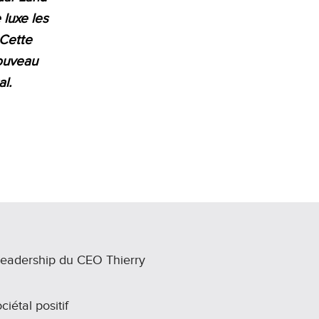
 luxe les
 Cette
nouveau
al.
 leadership du CEO Thierry
iétal positif