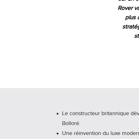
Rover v
plus 
straté
s
Le constructeur britannique dév
Bolloré.
Une réinvention du luxe moderne