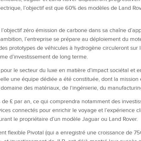
ctrique, l’objectif est
que 60% des modèles de Land Rove
 l’objectif zéro émission de carbone dans sa chaîne d’ap
 ambition, l’entreprise se prépa
re au déploiement du mote
es prototypes de véhicules à hydrogène circuleront sur 
me d’investi
ssement de long terme.
 pour le secteur du luxe en matière d’impact sociétal et
e
quelle une équipe
dédiée a été constituée, don
t la mission
 domaine des matériaux, de l’ingénierie, du manufacturing
s de £ par an, ce
qui comprendra notamment des
investi
rvices connectés
pour enrichir le voyage et l’expérience c
urant le propriétaire d’un modèle Jaguar ou Land Rover.
flexible Pivotal (qui a enregistré une croissance de 75