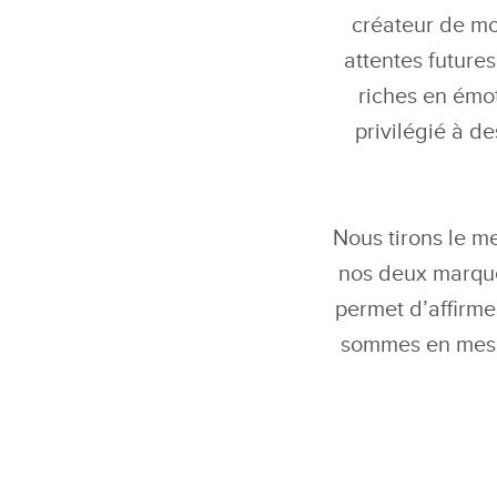
créateur de mo
attentes future
riches en émot
privilégié à d
Nous tirons le me
nos deux marque
permet d’affirm
sommes en mesur