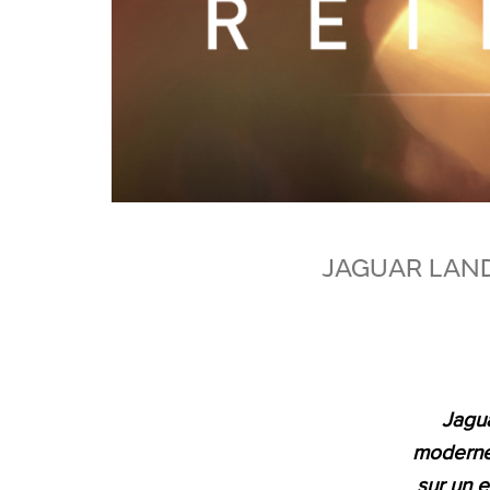
JAGUAR LAND
Jagua
moderne
sur un e