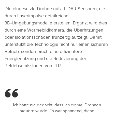
JLR STEIGERT WERKSSICHERHEIT UND BETRIEBLICHE
EFFIZIENZ MIT DROHNENGESTÜTZTEM INSPEKTIONS-
Die eingesetzte Drohne nutzt LiDAR‑Sensoren, die
PILOTPROJEKT
durch Laserimpulse detailreiche
3D‑Umgebungsmodelle erstellen. Ergänzt wird dies
FACEBOO
durch eine Wärmebildkamera, die Überhitzungen
X
oder Isolationsschäden frühzeitig aufzeigt. Damit
unterstützt die Technologie nicht nur einen sicheren
LINKEDIN
Betrieb, sondern auch eine effizientere
SHARE
Energienutzung und die Reduzierung der
Betriebsemissionen von JLR.
Ich hätte nie gedacht, dass ich einmal Drohnen
steuern würde. Es war spannend, diese