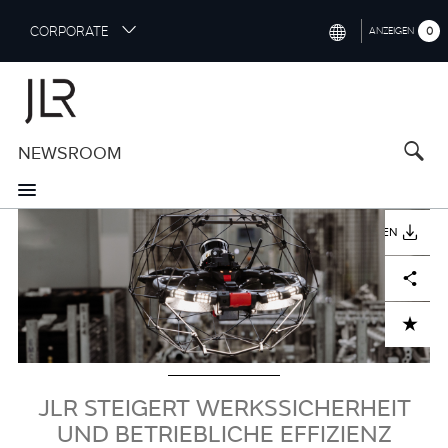
S
CORPORATE
0
ANZEIGEN
k
i
INTERNATIONAL (ENGLISH)
p
t
NORTH AMERICA (ENGLISH)
o
NEWSROOM
CHINA (中国（中文))
m
a
GERMANY (DEUTSCH)
i
Bild
n
FRANCE (FRANÇAIS)
HERUNTERLADEN
c
o
SPAIN (ESPAÑOL)
Facebook
X
LinkedIn
Share
n
t
ITALY (ITALIANO)
ADD TO CART
e
n
t
JLR STEIGERT WERKSSICHERHEIT
UND BETRIEBLICHE EFFIZIENZ