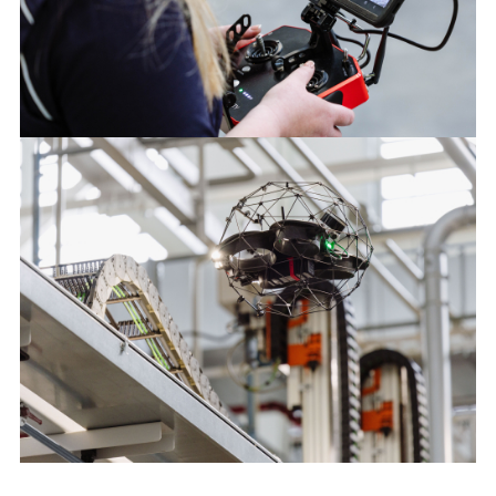
LINKEDIN
SHARE
JLR STEIGERT WERKSSICHERHEIT UND BETRIEBLICHE
EFFIZIENZ MIT DROHNENGESTÜTZTEM INSPEKTIONS-
PILOTPROJEKT
FACEBOO
X
LINKEDIN
SHARE