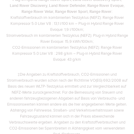
Land Rover Discovery, Land Rover Defender, Range Rover Evoque,
Range Rover Velar, Range Rover Sport, Range Rover:
Kraftstoffverbrauch im kombinierten Testzyklus (NEFZ): Range Rover
Kompressor 5.0 Liter V8 : 13,1 l/100 km – Plug-in Hybrid Range Rover
Evoque: 1,9 l/100km;
Stromverbrauch im kombinierten Testzyklus (NEFZ): Plug-in Hybrid Range
Rover Evoque: 15,9 kWh/100km;
CO2-Emissionen im kombinierten Testzyklus (NEFZ): Range Rover
Kompressor 5.0 Liter V8 : 298 g/km – Plug-in Hybrid Range Rover
Evoque: 43 g/km
‡Die Angaben zu Kraftstoffverbrauch, CO2-Emissionen und
Stromverbrauch wurden schon nach der Richtlinie VO(EG) 692/2008 auf
Basis des neuen WLTP-Testzyklus ermittelt und zur Vergleichbarkeit auf
NEFZ-Werte zurückgerechnet. Für die Bemessung von Steuern und
anderen fahrzeugbezogenen Abgaben auf Basis von Verbrauchs- und
Emissionswerten können andere als die hier angegebenen Werte gelten.
Abhängig von Fahrweise, Straßen- und Verkehrsverhältnissen sowie
Fahrzeugzustand können sich in der Praxis abweichende
Verbrauchswerte ergeben. Angaben zu den Kraftstoffverbräuchen und
CO2-Emissionen bei Spannbreiten in Abhängigkeit vom verwendeten