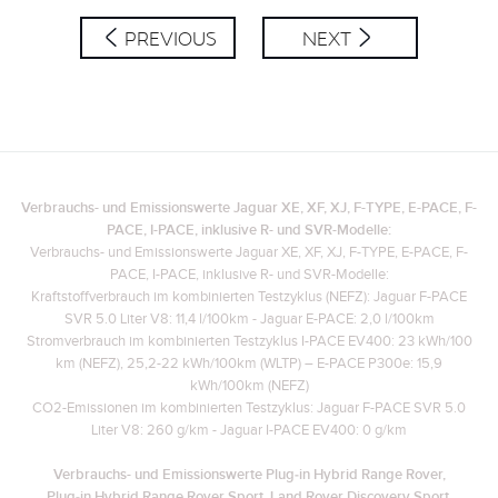
SHARE
PREVIOUS
NEXT
Verbrauchs- und Emissionswerte Jaguar XE, XF, XJ, F-TYPE, E-PACE, F-
PACE, I-PACE, inklusive R- und SVR-Modelle:
Verbrauchs- und Emissionswerte Jaguar XE, XF, XJ, F-TYPE, E-PACE, F-
PACE, I-PACE, inklusive R- und SVR-Modelle:
Kraftstoffverbrauch im kombinierten Testzyklus (NEFZ): Jaguar F-PACE
SVR 5.0 Liter V8: 11,4 l/100km - Jaguar E-PACE: 2,0 l/100km
Stromverbrauch im kombinierten Testzyklus I-PACE EV400: 23 kWh/100
km (NEFZ), 25,2-22 kWh/100km (WLTP) – E-PACE P300e: 15,9
kWh/100km (NEFZ)
CO2-Emissionen im kombinierten Testzyklus: Jaguar F-PACE SVR 5.0
Liter V8: 260 g/km - Jaguar I-PACE EV400: 0 g/km
Verbrauchs- und Emissionswerte Plug‑in Hybrid Range Rover,
Plug‑in Hybrid Range Rover Sport, Land Rover Discovery Sport,