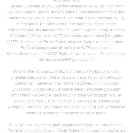
Rad-/Reifensatz.
Ab dem 1. September 2017 werden bestimmte Neuwagen nach dem
weltweit harmonisierten Prüfverfahren für Personenwagen und leichte
Nutzfahrzeuge (World Harmonised Light Vehicle Test Procedure, WLTP),
einem neuen, realistischeren Prüfverfahren zur Messung des
Kraftstoffverbrauchs und der CO2-Emissionen, typgenehmigt. Ab dem 1.
September 2018 wird das WLTP den neuen europäischen Fahrzyklus
(NEFZ), das derzeitige Prüfverfahren, ersetzen. Wegen der realistischeren
Prüfbedingungen sind die nach dem WLTP gemessenen
Kraftstoffverbrauchs- und CO2-Emissionswerte in vielen Fällen höher als
die nach dem NEFZ gemessenen.
Weitere Informationen zum offiziellen Kraftstoffverbrauch und den
offiziellen spezifischen CO2-Emissionen neuer Personenkraftwagen
können dem „Leitfaden über den Kraftstoffverbrauch, die CO2-
Emissionen und den Stromverbrauch neuer Personenkraftwagen“
entnommen werden, der bei allen Land Rover Vertragspartnern, bei
Jaguar Land Rover Deutschland GmbH und bei DAT Deutschland
Automobil Treuhand GmbH unentgeltlich erhältlich ist. Der Leitfaden ist
ebenfalls im Internet unter www.dat.de verfügbar.
Diese Webseite wurde mit größtmöglicher Sorgfalt zusammengestellt.
Trotzdem kann keine Gewähr für die Fehlerfreiheit und Genauigkeit der