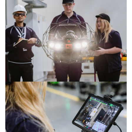
JLR STEIGERT WERKSSICHERHEIT UND BETRIEBLICHE
EFFIZIENZ MIT DROHNENGESTÜTZTEM INSPEKTIONS-
PILOTPROJEKT
FACEBOO
X