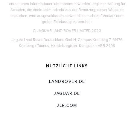
enthaltenen Informationen übernommen werden. Jegliche Haftung für
Schäden, die direkt oder indirekt aus der Benutzung dieser Webseite
entstehen, wird ausgeschlossen, soweit diese nicht auf Vorsatz oder
grober Fahrlässigkeit beruhen.
© JAGUAR LAND ROVER LIMITED 2020
Jaguar Land Rover Deutschland GmbH, Campus Kronberg 7, 61476
Kronberg / Taunus, Handelsregister: Königstein HRB 2408
NÜTZLICHE LINKS
LANDROVER.DE
JAGUAR.DE
JLR.COM