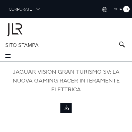
S
CORPORATE
0
VISTA
k
i
INTERNATIONAL (ENGLISH)
p
t
NORTH AMERICA (ENGLISH)
o
SITO STAMPA
CHINA (中国（中文))
m
a
GERMANY (DEUTSCH)
i
n
FRANCE (FRANÇAIS)
JAGUAR VISION GRAN TURISMO SV: LA
c
o
NUOVA GAMING RACER INTERAMENTE
SPAIN (ESPAÑOL)
n
ELETTRICA
t
ITALY (ITALIANO)
e
n
t