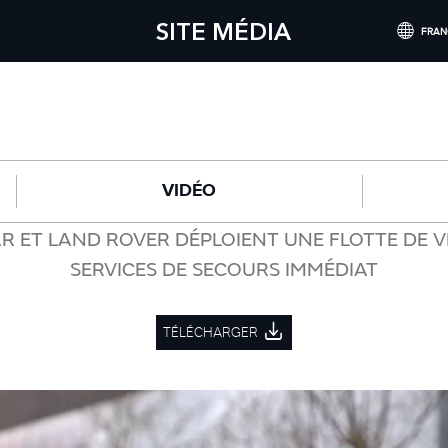
SITE MÉDIA
FRAN
INTERNATION
NORTH AMERI
CHINA (中国
VIDÉO
GERMANY (D
FRANCE (FRA
AR ET LAND ROVER DÉPLOIENT UNE FLOTTE DE V
SERVICES DE SECOURS IMMÉDIAT
SPAIN (ESPAÑ
ITALY (ITALIA
TÉLÉCHARGER