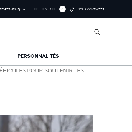
0
PRISE D’ENSEMBLE
CE (FRANÇAIS)
NOUS CONTACTER
AL (ENGLISH)
CA (ENGLISH)
（中文))
PERSONNALITÉS
EUTSCH)
NÇAIS)
ÉHICULES POUR SOUTENIR LES
OL)
NO)