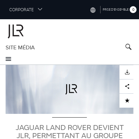
S
CORPORATE
0
PRISE D’ENSEMBLE
k
i
INTERNATIONAL (ENGLISH)
p
t
NORTH AMERICA (ENGLISH)
o
SITE MÉDIA
CHINA (中国（中文))
m
a
GERMANY (DEUTSCH)
i
Visuel
n
FRANCE (FRANÇAIS)
TÉLÉCHARGER
c
o
SPAIN (ESPAÑOL)
Facebook
X
LinkedIn
Share
n
t
ITALY (ITALIANO)
ADD TO CART
e
n
t
JAGUAR LAND ROVER DEVIENT
JLR, PERMETTANT AU GROUPE