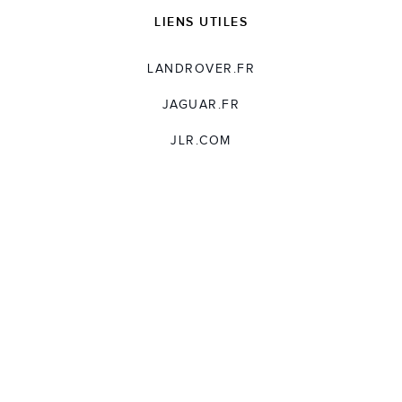
LIENS UTILES
LANDROVER.FR
JAGUAR.FR
JLR.COM
ASSISTANCE
TERMES ET CONDITIONS
LICENCE UTILISATEUR