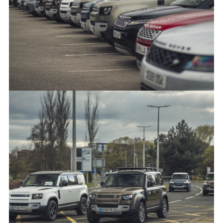
X
LINKEDIN
SHARE
FACEBOO
X
LINKEDIN
SHARE