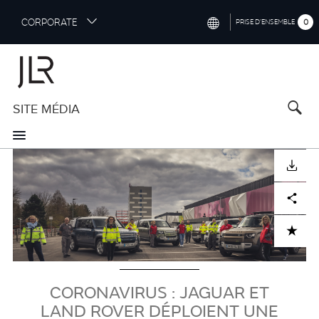
S
CORPORATE
0
PRISE D’ENSEMBLE
k
i
INTERNATIONAL (ENGLISH)
p
t
NORTH AMERICA (ENGLISH)
o
SITE MÉDIA
CHINA (中国（中文))
m
a
GERMANY (DEUTSCH)
i
Visuel
n
FRANCE (FRANÇAIS)
TÉLÉCHARGER
c
o
SPAIN (ESPAÑOL)
Facebook
X
LinkedIn
Share
n
t
ITALY (ITALIANO)
ADD TO CART
e
n
t
CORONAVIRUS : JAGUAR ET
LAND ROVER DÉPLOIENT UNE