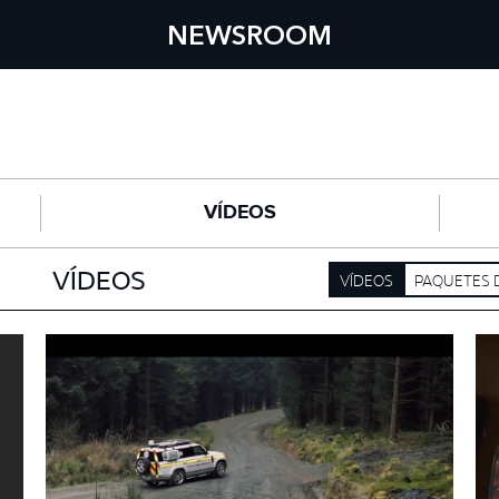
NEWSROOM
VÍDEOS
VÍDEOS
VÍDEOS
PAQUETES 