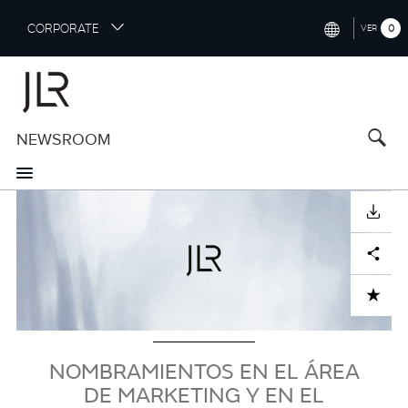
S
CORPORATE
0
VER
k
i
INTERNATIONAL (ENGLISH)
p
t
NORTH AMERICA (ENGLISH)
o
NEWSROOM
CHINA (中国（中文))
m
a
GERMANY (DEUTSCH)
i
imagen
n
FRANCE (FRANÇAIS)
DESCARGAR
c
o
SPAIN (ESPAÑOL)
Facebook
X
LinkedIn
Share
n
t
ITALY (ITALIANO)
ADD TO CART
e
n
t
NOMBRAMIENTOS EN EL ÁREA
DE MARKETING Y EN EL