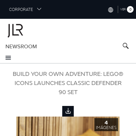
S
CORPORATE
0
VER
k
i
INTERNATIONAL (ENGLISH)
p
t
NORTH AMERICA (ENGLISH)
o
NEWSROOM
CHINA (中国（中文))
m
a
GERMANY (DEUTSCH)
i
n
FRANCE (FRANÇAIS)
BUILD YOUR OWN ADVENTURE: LEGO®
c
o
ICONS LAUNCHES CLASSIC DEFENDER
SPAIN (ESPAÑOL)
n
90 SET
t
ITALY (ITALIANO)
e
n
t
4
IMÁGENES