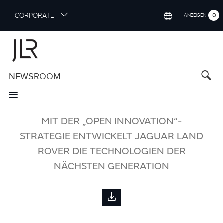
S
CORPORATE
0
ANZEIGEN
k
i
INTERNATIONAL (ENGLISH)
p
t
NORTH AMERICA (ENGLISH)
o
NEWSROOM
CHINA (中国（中文))
m
a
GERMANY (DEUTSCH)
i
n
FRANCE (FRANÇAIS)
MIT DER „OPEN INNOVATION“-
c
o
STRATEGIE ENTWICKELT JAGUAR LAND
SPAIN (ESPAÑOL)
n
ROVER DIE TECHNOLOGIEN DER
t
ITALY (ITALIANO)
NÄCHSTEN GENERATION
e
n
t