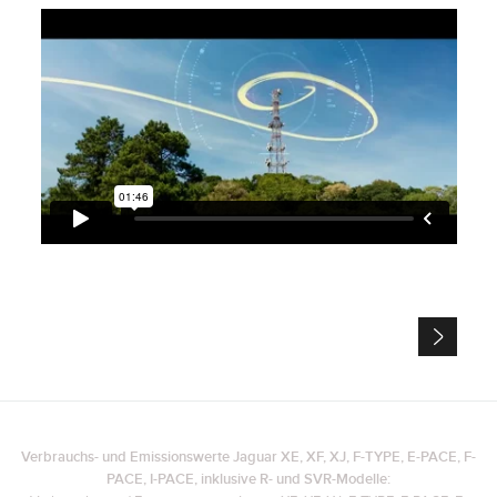
Verbrauchs- und Emissionswerte Jaguar XE, XF, XJ, F-TYPE, E-PACE, F-
PACE, I-PACE, inklusive R- und SVR-Modelle: