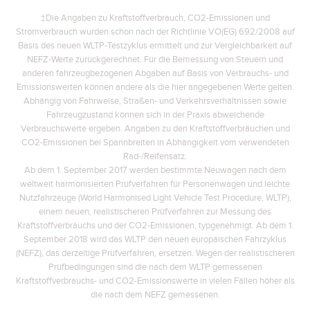
‡Die Angaben zu Kraftstoffverbrauch, CO2-Emissionen und
Stromverbrauch wurden schon nach der Richtlinie VO(EG) 692/2008 auf
Basis des neuen WLTP-Testzyklus ermittelt und zur Vergleichbarkeit auf
NEFZ-Werte zurückgerechnet. Für die Bemessung von Steuern und
anderen fahrzeugbezogenen Abgaben auf Basis von Verbrauchs- und
Emissionswerten können andere als die hier angegebenen Werte gelten.
Abhängig von Fahrweise, Straßen- und Verkehrsverhältnissen sowie
Fahrzeugzustand können sich in der Praxis abweichende
Verbrauchswerte ergeben. Angaben zu den Kraftstoffverbräuchen und
CO2-Emissionen bei Spannbreiten in Abhängigkeit vom verwendeten
Rad-/Reifensatz.
Ab dem 1. September 2017 werden bestimmte Neuwagen nach dem
weltweit harmonisierten Prüfverfahren für Personenwagen und leichte
Nutzfahrzeuge (World Harmonised Light Vehicle Test Procedure, WLTP),
einem neuen, realistischeren Prüfverfahren zur Messung des
Kraftstoffverbrauchs und der CO2-Emissionen, typgenehmigt. Ab dem 1.
September 2018 wird das WLTP den neuen europäischen Fahrzyklus
(NEFZ), das derzeitige Prüfverfahren, ersetzen. Wegen der realistischeren
Prüfbedingungen sind die nach dem WLTP gemessenen
Kraftstoffverbrauchs- und CO2-Emissionswerte in vielen Fällen höher als
die nach dem NEFZ gemessenen.