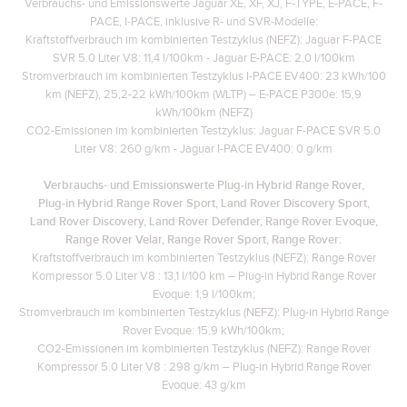
Verbrauchs- und Emissionswerte Jaguar XE, XF, XJ, F-TYPE, E-PACE, F-
PACE, I-PACE, inklusive R- und SVR-Modelle:
Kraftstoffverbrauch im kombinierten Testzyklus (NEFZ): Jaguar F-PACE
SVR 5.0 Liter V8: 11,4 l/100km - Jaguar E-PACE: 2,0 l/100km
Stromverbrauch im kombinierten Testzyklus I-PACE EV400: 23 kWh/100
km (NEFZ), 25,2-22 kWh/100km (WLTP) – E-PACE P300e: 15,9
kWh/100km (NEFZ)
CO2-Emissionen im kombinierten Testzyklus: Jaguar F-PACE SVR 5.0
Liter V8: 260 g/km - Jaguar I-PACE EV400: 0 g/km
Verbrauchs- und Emissionswerte Plug‑in Hybrid Range Rover,
Plug‑in Hybrid Range Rover Sport, Land Rover Discovery Sport,
Land Rover Discovery, Land Rover Defender, Range Rover Evoque,
Range Rover Velar, Range Rover Sport, Range Rover:
Kraftstoffverbrauch im kombinierten Testzyklus (NEFZ): Range Rover
Kompressor 5.0 Liter V8 : 13,1 l/100 km – Plug-in Hybrid Range Rover
Evoque: 1,9 l/100km;
Stromverbrauch im kombinierten Testzyklus (NEFZ): Plug-in Hybrid Range
Rover Evoque: 15,9 kWh/100km;
CO2-Emissionen im kombinierten Testzyklus (NEFZ): Range Rover
Kompressor 5.0 Liter V8 : 298 g/km – Plug-in Hybrid Range Rover
Evoque: 43 g/km