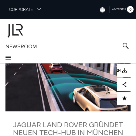
S
CORPORATE
0
ANZEIGEN
k
i
INTERNATIONAL (ENGLISH)
p
t
NORTH AMERICA (ENGLISH)
o
NEWSROOM
CHINA (中国（中文))
m
a
GERMANY (DEUTSCH)
i
Bild
n
FRANCE (FRANÇAIS)
HERUNTERLADEN
c
o
SPAIN (ESPAÑOL)
Facebook
X
LinkedIn
Share
n
t
ITALY (ITALIANO)
ADD TO CART
e
n
t
JAGUAR LAND ROVER GRÜNDET
NEUEN TECH-HUB IN MÜNCHEN