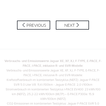
PREVIOUS
NEXT
Verbrauchs- und Emissionswerte Jaguar XE, XF, XJ, F-TYPE, E-PACE, F-
PACE, I-PACE, inklusive R- und SVR-Modelle:
Verbrauchs- und Emissionswerte Jaguar XE, XF, XJ, F-TYPE, E-PACE, F-
PACE, I-PACE, inklusive R- und SVR-Modelle:
Kraftstoffverbrauch im kombinierten Testzyklus (NEFZ): Jaguar F-PACE
SVR 5.0 Liter V8: 11,4 l/100km - Jaguar E-PACE: 2,0 l/100km
Stromverbrauch im kombinierten Testzyklus I-PACE EV400: 23 kWh/100
km (NEFZ), 25,2-22 kWh/100km (WLTP) – E-PACE P300e: 15,9
kWh/100km (NEFZ)
CO2-Emissionen im kombinierten Testzyklus: Jaguar F-PACE SVR 5.0