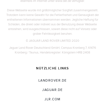
ebenfalls im Internet unter www.dat.de verfügbar.
Diese Webseite wurde mit größtmöglicher Sorgfalt zusammengestellt.
Trotzdem kann keine Gewähr für die Fehlerfreiheit und Genauigkeit der
enthaltenen Informationen übernommen werden. Jegliche Haftung für
Schäden, die direkt oder indirekt aus der Benutzung dieser Webseite
entstehen, wird ausgeschlossen, soweit diese nicht auf Vorsatz oder
grober Fahrlässigkeit beruhen.
© JAGUAR LAND ROVER LIMITED 2020
Jaguar Land Rover Deutschland GmbH, Campus Kronberg 7, 61476
Kronberg / Taunus, Handelsregister: Königstein HRB 2408
NÜTZLICHE LINKS
LANDROVER.DE
JAGUAR.DE
JLR.COM