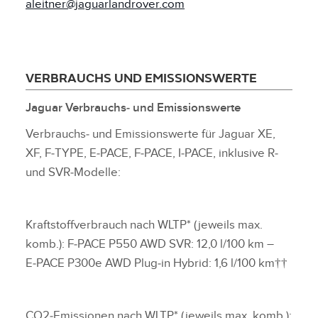
aleitner@jaguarlandrover.com
VERBRAUCHS UND EMISSIONSWERTE
Jaguar Verbrauchs‑ und Emissionswerte
Verbrauchs‑ und Emissionswerte für Jaguar XE,
XF, F‑TYPE, E‑PACE, F‑PACE, I‑PACE, inklusive R‑
und SVR‑Modelle:
Kraftstoffverbrauch nach WLTP* (jeweils max.
komb.): F‑PACE P550 AWD SVR: 12,0 l/100 km –
E‑PACE P300e AWD Plug‑in Hybrid: 1,6 l/100 km††
CO2‑Emissionen nach WLTP* (jeweils max. komb.):