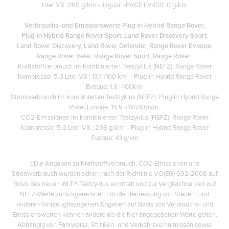
Liter V8: 260 g/km - Jaguar I-PACE EV400: 0 g/km
Verbrauchs- und Emissionswerte Plug‑in Hybrid Range Rover,
Plug‑in Hybrid Range Rover Sport, Land Rover Discovery Sport,
Land Rover Discovery, Land Rover Defender, Range Rover Evoque,
Range Rover Velar, Range Rover Sport, Range Rover:
Kraftstoffverbrauch im kombinierten Testzyklus (NEFZ): Range Rover
Kompressor 5.0 Liter V8 : 13,1 l/100 km – Plug-in Hybrid Range Rover
Evoque: 1,9 l/100km;
Stromverbrauch im kombinierten Testzyklus (NEFZ): Plug-in Hybrid Range
Rover Evoque: 15,9 kWh/100km;
CO2-Emissionen im kombinierten Testzyklus (NEFZ): Range Rover
Kompressor 5.0 Liter V8 : 298 g/km – Plug-in Hybrid Range Rover
Evoque: 43 g/km
‡Die Angaben zu Kraftstoffverbrauch, CO2-Emissionen und
Stromverbrauch wurden schon nach der Richtlinie VO(EG) 692/2008 auf
Basis des neuen WLTP-Testzyklus ermittelt und zur Vergleichbarkeit auf
NEFZ-Werte zurückgerechnet. Für die Bemessung von Steuern und
anderen fahrzeugbezogenen Abgaben auf Basis von Verbrauchs- und
Emissionswerten können andere als die hier angegebenen Werte gelten.
Abhängig von Fahrweise, Straßen- und Verkehrsverhältnissen sowie