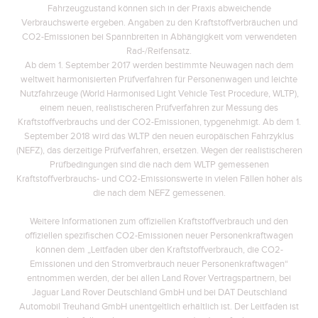
Fahrzeugzustand können sich in der Praxis abweichende
Verbrauchswerte ergeben. Angaben zu den Kraftstoffverbräuchen und
CO2-Emissionen bei Spannbreiten in Abhängigkeit vom verwendeten
Rad-/Reifensatz.
Ab dem 1. September 2017 werden bestimmte Neuwagen nach dem
weltweit harmonisierten Prüfverfahren für Personenwagen und leichte
Nutzfahrzeuge (World Harmonised Light Vehicle Test Procedure, WLTP),
einem neuen, realistischeren Prüfverfahren zur Messung des
Kraftstoffverbrauchs und der CO2-Emissionen, typgenehmigt. Ab dem 1.
September 2018 wird das WLTP den neuen europäischen Fahrzyklus
(NEFZ), das derzeitige Prüfverfahren, ersetzen. Wegen der realistischeren
Prüfbedingungen sind die nach dem WLTP gemessenen
Kraftstoffverbrauchs- und CO2-Emissionswerte in vielen Fällen höher als
die nach dem NEFZ gemessenen.
Weitere Informationen zum offiziellen Kraftstoffverbrauch und den
offiziellen spezifischen CO2-Emissionen neuer Personenkraftwagen
können dem „Leitfaden über den Kraftstoffverbrauch, die CO2-
Emissionen und den Stromverbrauch neuer Personenkraftwagen“
entnommen werden, der bei allen Land Rover Vertragspartnern, bei
Jaguar Land Rover Deutschland GmbH und bei DAT Deutschland
Automobil Treuhand GmbH unentgeltlich erhältlich ist. Der Leitfaden ist