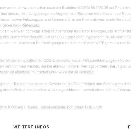
omverbrauch wurden schon nach der Richtlinie VO(EG) 692/2008 auf Basis des n
 und anderen fahrzeugbezogenen Abgaben auf Basis von Verbrauchs- und Emiss
ltnissen sowie Fahrzeugzustand können sich in der Praxis abweichende Verbrau
ndeten Rad-/Reifensatz.
em weltweit harmonisierten Prüfverfahren für Personenwagen und leichte Nutzf
ung des Kraftstoffverbrauchs und der CO2-Emissionen, typgenehmigt. Ab dem 1.
egen der realistischeren Prüfbedingungen sind die nach dem WLTP gemessenen Kr
d den offiziellen spezifischen CO2-Emissionen neuer Personenkraftwagen können 
n“ entnommen werden, der bei allen Land Rover Vertragspartnern, bei Jaguar
faden ist ebenfalls im Internet unter www.dat.de verfügbar.
stellt. Trotzdem kann keine Gewähr für die Fehlerfreiheit und Genauigkeit de
ng dieser Webseite entstehen, wird ausgeschlossen, soweit diese nicht auf Vorsat
476 Kronberg / Taunus, Handelsregister: Königstein HRB 2408
WEITERE INFOS
F