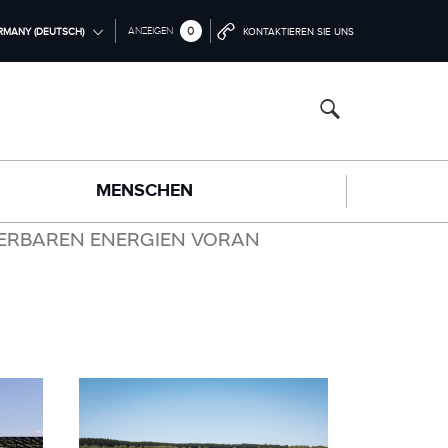
0
ANZEIGEN
RMANY (DEUTSCH)
KONTAKTIEREN SIE UNS
ONAL (ENGLISH)
ERICA (ENGLISH)
中国（中文))
MENSCHEN
(DEUTSCH)
FRANÇAIS)
UERBAREN ENERGIEN VORAN
PAÑOL)
LIANO)