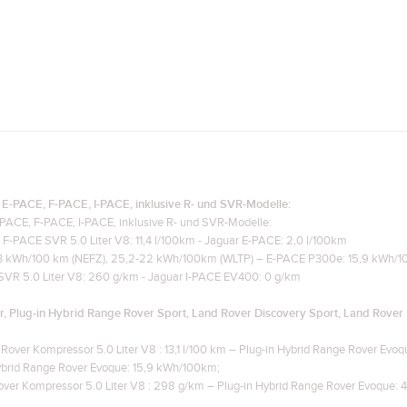
 E-PACE, F-PACE, I-PACE, inklusive R- und SVR-Modelle:
-PACE, F-PACE, I-PACE, inklusive R- und SVR-Modelle:
r F-PACE SVR 5.0 Liter V8: 11,4 l/100km - Jaguar E-PACE: 2,0 l/100km
23 kWh/100 km (NEFZ), 25,2-22 kWh/100km (WLTP) – E-PACE P300e: 15,9 kWh/
SVR 5.0 Liter V8: 260 g/km - Jaguar I-PACE EV400: 0 g/km
, Plug‑in Hybrid Range Rover Sport, Land Rover Discovery Sport, Land Rover
Rover Kompressor 5.0 Liter V8 : 13,1 l/100 km – Plug-in Hybrid Range Rover Evoqu
Hybrid Range Rover Evoque: 15,9 kWh/100km;
ver Kompressor 5.0 Liter V8 : 298 g/km – Plug-in Hybrid Range Rover Evoque: 