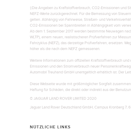
‡Die Angaben zu Kraftstoffverbrauch, CO2-Emissionen und Str
NEFZ-Werte zurückgerechnet. Für die Bemessung von Steuern
gelten. Abhängig von Fahrweise, Straßen- und Verkehrsverhä
CO2-Emissionen bei Spannbreiten in Abhängigkeit vom verwe
Ab dem 1. September 2017 werden bestimmte Neuwagen nach d
WLTP), einem neuen, realistischeren Prüfverfahren zur Mess
Fahrzyklus (NEFZ), das derzeitige Prüfverfahren, ersetzen. W
höher als die nach dem NEFZ gemessenen.
Weitere Informationen zum offiziellen Kraftstoffverbrauch un
Emissionen und den Stromverbrauch neuer Personenkraftwage
Automobil Treuhand GmbH unentgeltlich erhältlich ist. Der Leit
Diese Webseite wurde mit größtmöglicher Sorgfalt zusammenge
Haftung für Schäden, die direkt oder indirekt aus der Benutzu
© JAGUAR LAND ROVER LIMITED 2020
Jaguar Land Rover Deutschland GmbH, Campus Kronberg 7, 61
NÜTZLICHE LINKS