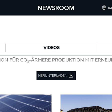
NEWSROOM
GE
INTERNATI
NORTH AM
CHINA (
VIDEOS
GERMANY 
FRANCE (
ITION FÜR CO₂-ÄRMERE PRODUKTION MIT ERNE
SPAIN (ES
HERUNTERLADEN
ITALY (ITA