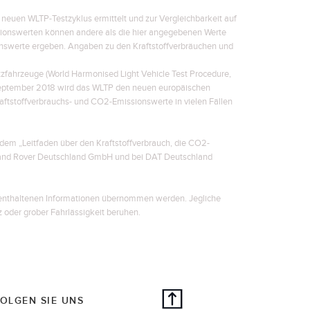
euen WLTP-Testzyklus ermittelt und zur Vergleichbarkeit auf
ionswerten können andere als die hier angegebenen Werte
chswerte ergeben. Angaben zu den Kraftstoffverbräuchen und
ahrzeuge (World Harmonised Light Vehicle Test Procedure,
 September 2018 wird das WLTP den neuen europäischen
aftstoffverbrauchs- und CO2-Emissionswerte in vielen Fällen
dem „Leitfaden über den Kraftstoffverbrauch, die CO2-
 Land Rover Deutschland GmbH und bei DAT Deutschland
r enthaltenen Informationen übernommen werden. Jegliche
z oder grober Fahrlässigkeit beruhen.
OLGEN SIE UNS