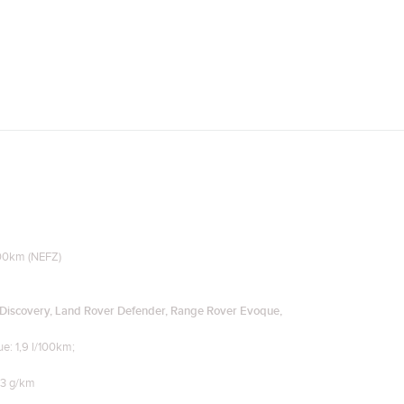
100km (NEFZ)
 Discovery, Land Rover Defender, Range Rover Evoque,
e: 1,9 l/100km;
43 g/km