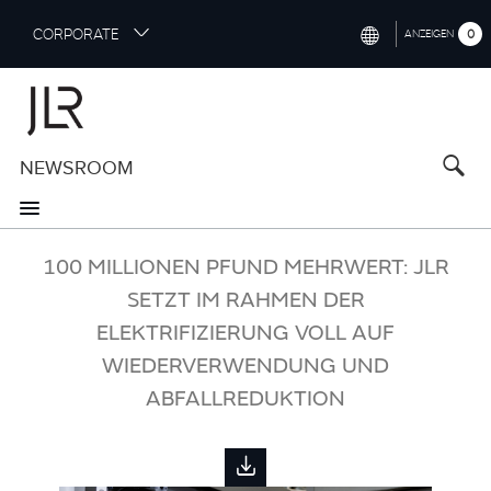
S
CORPORATE
0
ANZEIGEN
k
i
INTERNATIONAL (ENGLISH)
p
t
NORTH AMERICA (ENGLISH)
o
NEWSROOM
CHINA (中国（中文))
m
a
GERMANY (DEUTSCH)
i
n
FRANCE (FRANÇAIS)
100 MILLIONEN PFUND MEHRWERT: JLR
c
o
SETZT IM RAHMEN DER
SPAIN (ESPAÑOL)
n
ELEKTRIFIZIERUNG VOLL AUF
t
ITALY (ITALIANO)
WIEDERVERWENDUNG UND
e
n
ABFALLREDUKTION
t