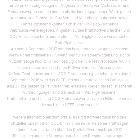
anderen fahrzeugbezogenen Abgaben auf Basis von Verbrauchs- und
Emissionswerten können andere als die hier angegebenen Werte gelten.
Abhängig von Fahrweise, Straßen- und Verkehrsverhältnissen sowie
Fahrzeugzustand können sich in der Praxis abweichende
Verbrauchswerte ergeben. Angaben zu den Kraftstoffverbräuchen und
CO2-Emissionen bei Spannbreiten in Abhängigkeit vom verwendeten
Rad-/Reifensatz.
Ab dem 1. September 2017 werden bestimmte Neuwagen nach dem
weltweit harmonisierten Prüfverfahren für Personenwagen und leichte
Nutzfahrzeuge (World Harmonised Light Vehicle Test Procedure, WLTP),
einem neuen, realistischeren Prüfverfahren zur Messung des
Kraftstoffverbrauchs und der CO2-Emissionen, typgenehmigt. Ab dem 1.
September 2018 wird das WLTP den neuen europäischen Fahrzyklus
(NEFZ), das derzeitige Prüfverfahren, ersetzen. Wegen der realistischeren
Prüfbedingungen sind die nach dem WLTP gemessenen
Kraftstoffverbrauchs- und CO2-Emissionswerte in vielen Fällen höher als
die nach dem NEFZ gemessenen.
Weitere Informationen zum offiziellen Kraftstoffverbrauch und den
offiziellen spezifischen CO2-Emissionen neuer Personenkraftwagen
können dem „Leitfaden über den Kraftstoffverbrauch, die CO2-
Emissionen und den Stromverbrauch neuer Personenkraftwagen“