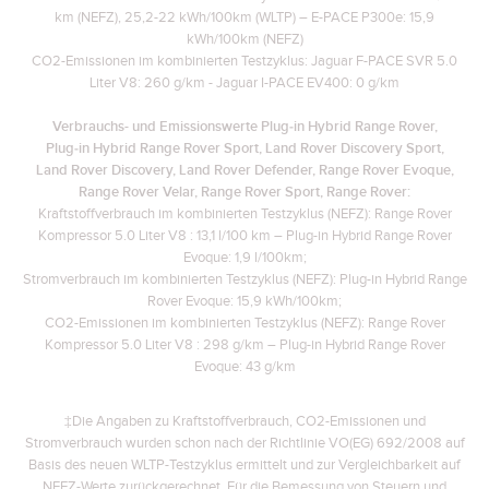
km (NEFZ), 25,2-22 kWh/100km (WLTP) – E-PACE P300e: 15,9
kWh/100km (NEFZ)
CO2-Emissionen im kombinierten Testzyklus: Jaguar F-PACE SVR 5.0
Liter V8: 260 g/km - Jaguar I-PACE EV400: 0 g/km
Verbrauchs- und Emissionswerte Plug‑in Hybrid Range Rover,
Plug‑in Hybrid Range Rover Sport, Land Rover Discovery Sport,
Land Rover Discovery, Land Rover Defender, Range Rover Evoque,
Range Rover Velar, Range Rover Sport, Range Rover:
Kraftstoffverbrauch im kombinierten Testzyklus (NEFZ): Range Rover
Kompressor 5.0 Liter V8 : 13,1 l/100 km – Plug-in Hybrid Range Rover
Evoque: 1,9 l/100km;
Stromverbrauch im kombinierten Testzyklus (NEFZ): Plug-in Hybrid Range
Rover Evoque: 15,9 kWh/100km;
CO2-Emissionen im kombinierten Testzyklus (NEFZ): Range Rover
Kompressor 5.0 Liter V8 : 298 g/km – Plug-in Hybrid Range Rover
Evoque: 43 g/km
‡Die Angaben zu Kraftstoffverbrauch, CO2-Emissionen und
Stromverbrauch wurden schon nach der Richtlinie VO(EG) 692/2008 auf
Basis des neuen WLTP-Testzyklus ermittelt und zur Vergleichbarkeit auf
NEFZ-Werte zurückgerechnet. Für die Bemessung von Steuern und