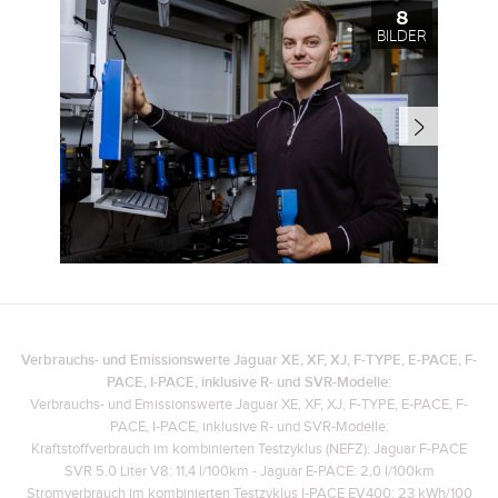
8
BILDER
Verbrauchs- und Emissionswerte Jaguar XE, XF, XJ, F-TYPE, E-PACE, F-
PACE, I-PACE, inklusive R- und SVR-Modelle:
Verbrauchs- und Emissionswerte Jaguar XE, XF, XJ, F-TYPE, E-PACE, F-
PACE, I-PACE, inklusive R- und SVR-Modelle:
Kraftstoffverbrauch im kombinierten Testzyklus (NEFZ): Jaguar F-PACE
SVR 5.0 Liter V8: 11,4 l/100km - Jaguar E-PACE: 2,0 l/100km
Stromverbrauch im kombinierten Testzyklus I-PACE EV400: 23 kWh/100