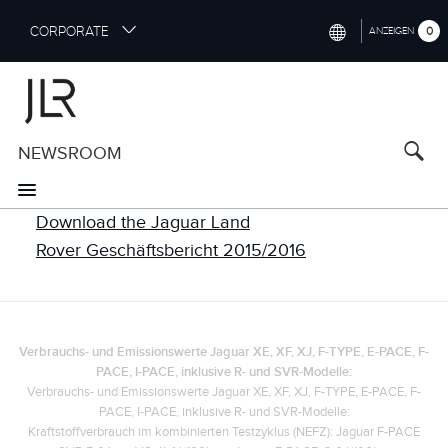
S
CORPORATE
0
ANZEIGEN
k
i
INTERNATIONAL (ENGLISH)
p
t
NORTH AMERICA (ENGLISH)
o
NEWSROOM
CHINA (中国（中文))
m
a
GERMANY (DEUTSCH)
i
n
Download the Jaguar Land
FRANCE (FRANÇAIS)
c
Rover Geschäftsbericht 2015/2016
o
SPAIN (ESPAÑOL)
n
t
ITALY (ITALIANO)
e
n
Verbrauchs- und Emissionswerte Jaguar XE, XF, XJ, F-TYPE, E-PACE, F-
PACE, I-PACE, inklusive R- und SVR-Modelle:
t
Verbrauchs- und Emissionswerte Jaguar XE, XF, XJ, F-TYPE, E-PACE, F-
PACE, I-PACE, inklusive R- und SVR-Modelle:
Kraftstoffverbrauch im kombinierten Testzyklus (NEFZ): Jaguar F-PACE