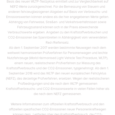
Basis des neuen WLTP-Testzyklus ermittelt und zur Vergleichbarkeit auf
NEFZ-Werte zurückgerechnet. Für die Bemessung von Steuern und
anderen fahrzeugbezogenen Abgaben auf Basis von Verbrauchs- und
Emissionswerten können andere als die hier angegebenen Werte gelten.
Abhängig von Fahrweise, Straßen- und Verkehrsverhältnissen sowie
Fahrzeugzustand können sich in der Praxis abweichende
Verbrauchswerte ergeben. Angaben zu den Kraftstoffverbräuchen und
CO2-Emissionen bei Spannbreiten in Abhängigkeit vom verwendeten
Rad-/Reifensatz.
Ab dem 1. September 2017 werden bestimmte Neuwagen nach dem
weltweit harmonisierten Prüfverfahren für Personenwagen und leichte
Nutzfahrzeuge (World Harmonised Light Vehicle Test Procedure, WLTP),
einem neuen, realistischeren Prüfverfahren zur Messung des
Kraftstoffverbrauchs und der CO2-Emissionen, typgenehmigt. Ab dem 1.
September 2018 wird das WLTP den neuen europäischen Fahrzyklus
(NEFZ), das derzeitige Prüfverfahren, ersetzen. Wegen der realistischeren
Prüfbedingungen sind die nach dem WLTP gemessenen
Kraftstoffverbrauchs- und CO2-Emissionswerte in vielen Fällen höher als
die nach dem NEFZ gemessenen.
Weitere Informationen zum offiziellen Kraftstoffverbrauch und den
offiziellen spezifischen CO2-Emissionen neuer Personenkraftwagen
können dem „Leitfaden über den Kraftstoffverbrauch, die CO2-