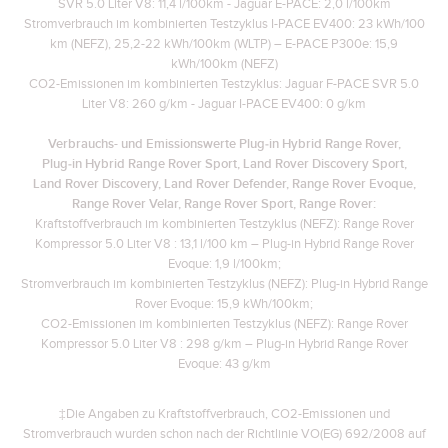
SVR 5.0 Liter V8: 11,4 l/100km - Jaguar E-PACE: 2,0 l/100km
Stromverbrauch im kombinierten Testzyklus I-PACE EV400: 23 kWh/100
km (NEFZ), 25,2-22 kWh/100km (WLTP) – E-PACE P300e: 15,9
kWh/100km (NEFZ)
CO2-Emissionen im kombinierten Testzyklus: Jaguar F-PACE SVR 5.0
Liter V8: 260 g/km - Jaguar I-PACE EV400: 0 g/km
Verbrauchs- und Emissionswerte Plug‑in Hybrid Range Rover,
Plug‑in Hybrid Range Rover Sport, Land Rover Discovery Sport,
Land Rover Discovery, Land Rover Defender, Range Rover Evoque,
Range Rover Velar, Range Rover Sport, Range Rover:
Kraftstoffverbrauch im kombinierten Testzyklus (NEFZ): Range Rover
Kompressor 5.0 Liter V8 : 13,1 l/100 km – Plug-in Hybrid Range Rover
Evoque: 1,9 l/100km;
Stromverbrauch im kombinierten Testzyklus (NEFZ): Plug-in Hybrid Range
Rover Evoque: 15,9 kWh/100km;
CO2-Emissionen im kombinierten Testzyklus (NEFZ): Range Rover
Kompressor 5.0 Liter V8 : 298 g/km – Plug-in Hybrid Range Rover
Evoque: 43 g/km
‡Die Angaben zu Kraftstoffverbrauch, CO2-Emissionen und
Stromverbrauch wurden schon nach der Richtlinie VO(EG) 692/2008 auf